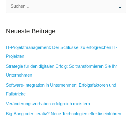
S
u
c
Neueste Beiträge
h
e
IT-Projektmanagement: Der Schlüssel zu erfolgreichen IT-
n
Projekten
n
Strategie für den digitalen Erfolg: So transformieren Sie Ihr
a
Unternehmen
c
Software-Integration in Unternehmen: Erfolgsfaktoren und
h
Fallstricke
:
Veränderungsvorhaben erfolgreich meistern
Big-Bang oder iterativ? Neue Technologien effektiv einführen