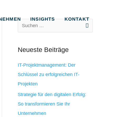
NEHMEN
INSIGHTS
KONTAKT
S
u
c
Neueste Beiträge
h
e
IT-Projektmanagement: Der
n
Schlüssel zu erfolgreichen IT-
n
Projekten
a
Strategie für den digitalen Erfolg:
c
So transformieren Sie Ihr
h
Unternehmen